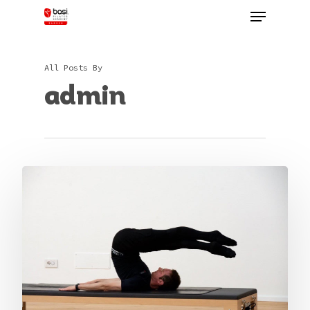
Skip
Menu
to
main
Close
content
Menu
All Posts By
admin