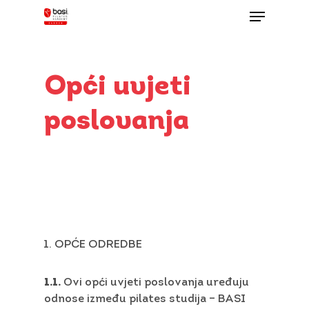
Skip
Menu
to
main
Close
content
Menu
Opći
uvjeti
poslovanja
OPĆE ODREDBE
1.1.
Ovi opći uvjeti poslovanja uređuju
odnose između pilates studija – BASI