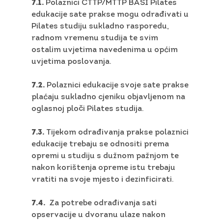
7.1.
Polaznici CTTP/MTTP BASI Pilates
edukacije sate prakse mogu odrađivati u
Pilates studiju sukladno rasporedu,
radnom vremenu studija te svim
ostalim uvjetima navedenima u općim
uvjetima poslovanja.
7.2.
Polaznici edukacije svoje sate prakse
plaćaju sukladno cjeniku objavljenom na
oglasnoj ploči Pilates studija.
7.3.
Tijekom odrađivanja prakse polaznici
edukacije trebaju se odnositi prema
opremi u studiju s dužnom pažnjom te
nakon korištenja opreme istu trebaju
vratiti na svoje mjesto i dezinficirati.
7.4.
Za potrebe odrađivanja sati
opservacije u dvoranu ulaze nakon