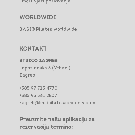
Opći uvjeti poslovanja
WORLDWIDE
BASI® Pilates worldwide
KONTAKT
STUDIO ZAGREB
Lopatinečka 3 (Vrbani)
Zagreb
+385 97 713 4770
+385 95 561 2807
zagreb@basipilatesacademy.com
Preuzmite našu aplikaciju za
rezervaciju termina: