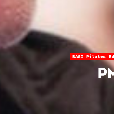
BASI Pilates E
P